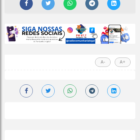
A-
A+
+
Lidas