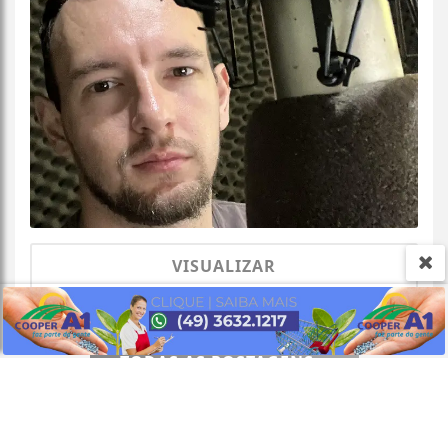
Termos de Uso e Privacidade
Esse site utiliza cookies para melhorar sua
experiência de navegação. Ao continuar o acesso,
entendemos que você concorda com nossos Termos
de Uso e Privacidade.
VISUALIZAR
PARA MAIS INFORMAÇÕES,
ACESSE NOSSOS TERMOS
CLICANDO AQUI
PROSSEGUIR
TODAS AS POSTAGENS