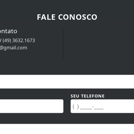
FALE CONOSCO
ontato
/
(49) 3632.1673
9@gmail.com
SEU TELEFONE