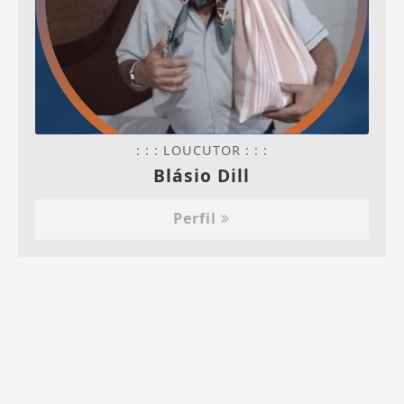
: : : LOUCUTOR : : :
Blásio Dill
Perfil