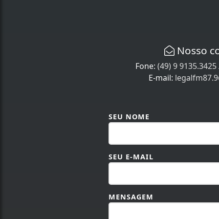
Nosso c
Fone:
(49) 9 9135.3425
E-mail:
legalfm87.
SEU NOME
SEU E-MAIL
MENSAGEM