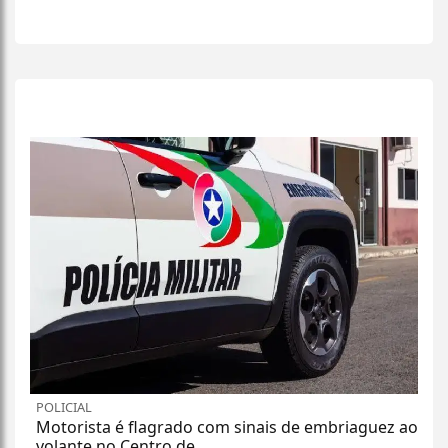
+
Lidas
POLICIAL
Motorista é flagrado com sinais de embriaguez ao
volante no Centro de...