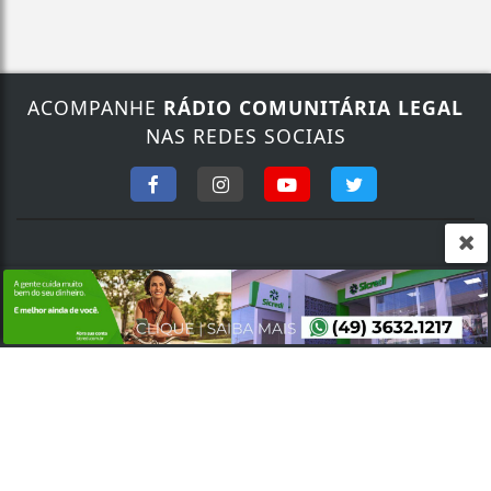
ACOMPANHE
RÁDIO COMUNITÁRIA LEGAL
Termos de Uso e Privacidade
NAS REDES SOCIAIS
Esse site utiliza cookies para melhorar sua
experiência de navegação. Ao continuar o acesso,
entendemos que você concorda com nossos Termos
de Uso e Privacidade.
PARA MAIS INFORMAÇÕES,
ACESSE NOSSOS TERMOS
CLICANDO AQUI
FALE CONOSCO
PROSSEGUIR
Nosso contato
Fone:
(49) 9 9135.3425
/
(49) 3632.1673
E-mail:
legalfm87.9@gmail.com
SEU NOME