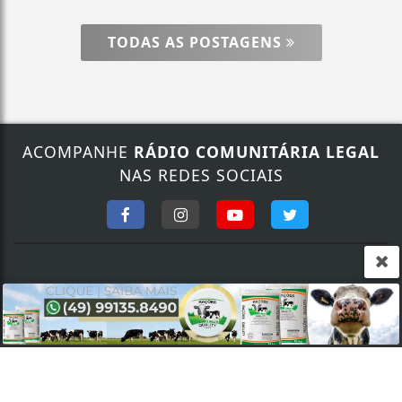
TODAS AS POSTAGENS
ACOMPANHE
RÁDIO COMUNITÁRIA LEGAL
Termos de Uso e Privacidade
NAS REDES SOCIAIS
Esse site utiliza cookies para melhorar sua
experiência de navegação. Ao continuar o acesso,
entendemos que você concorda com nossos Termos
de Uso e Privacidade.
PARA MAIS INFORMAÇÕES,
ACESSE NOSSOS TERMOS
CLICANDO AQUI
FALE CONOSCO
PROSSEGUIR
Nosso contato
Fone:
(49) 9 9135.3425
/
(49) 3632.1673
E-mail:
legalfm87.9@gmail.com