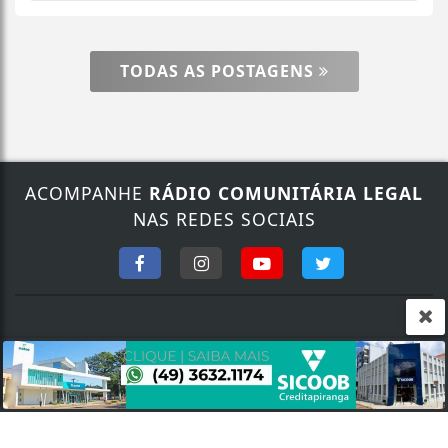
TODAS AS POSTAGENS
ACOMPANHE
RÁDIO COMUNITÁRIA LEGAL
Termos de Uso e Privacidade
NAS REDES SOCIAIS
Esse site utiliza cookies para melhorar sua
experiência de navegação. Ao continuar o acesso,
entendemos que você concorda com nossos Termos
de Uso e Privacidade.
PARA MAIS INFORMAÇÕES,
ACESSE NOSSOS TERMOS
CLICANDO AQUI
FALE CONOSCO
PROSSEGUIR
Nosso contato
Fone:
(49) 9 9135.3425
/
(49) 3632.1673