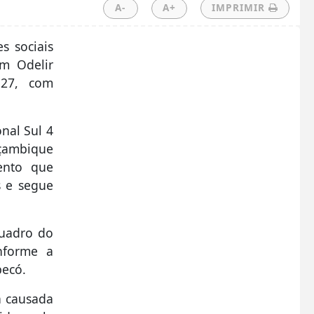
A-
A+
IMPRIMIR
s sociais
om Odelir
 27, com
nal Sul 4
ambique
ento que
s e segue
quadro do
nforme a
pecó.
a causada