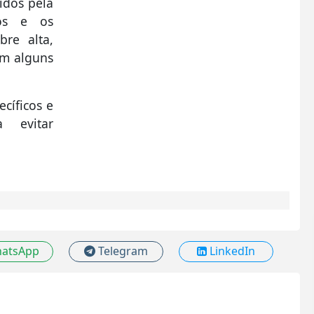
idos pela
dos e os
bre alta,
em alguns
cíficos e
 evitar
atsApp
Telegram
LinkedIn