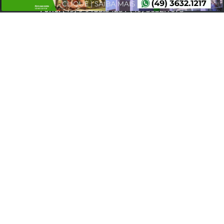
Fone:
(49) 9 9135.3425
/
(49) 3632.1673
E-mail:
legalfm87.9@gmail.com
SEU NOME
SEU E-MAIL
SEU TELEFONE
MENSAGEM