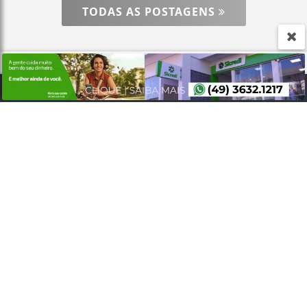
entendemos que você concorda com nossos Termos
TODAS AS POSTAGENS
de Uso e Privacidade.
PARA MAIS INFORMAÇÕES,
ACESSE NOSSOS TERMOS
CLICANDO AQUI
PROSSEGUIR
ACOMPANHE
RÁDIO COMUNITÁRIA LEGAL
NAS REDES SOCIAIS
FALE CONOSCO
Nosso contato
Fone:
(49) 9 9135.3425
/
(49) 3632.1673
E-mail:
legalfm87.9@gmail.com