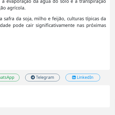
a a evaporação da água do solo e a transpiração
ão agrícola.
afra da soja, milho e feijão, culturas típicas da
idade pode cair significativamente nas próximas
atsApp
Telegram
LinkedIn