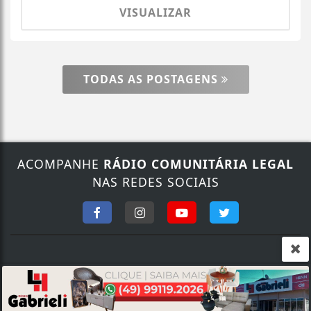
VISUALIZAR
TODAS AS POSTAGENS
ACOMPANHE
RÁDIO COMUNITÁRIA LEGAL
Termos de Uso e Privacidade
NAS REDES SOCIAIS
Esse site utiliza cookies para melhorar sua
experiência de navegação. Ao continuar o acesso,
entendemos que você concorda com nossos Termos
de Uso e Privacidade.
PARA MAIS INFORMAÇÕES,
ACESSE NOSSOS TERMOS
CLICANDO AQUI
FALE CONOSCO
PROSSEGUIR
Nosso contato