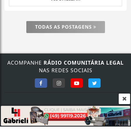
TODAS AS POSTAGENS
ACOMPANHE
RÁDIO COMUNITÁRIA LEGAL
Termos de Uso e Privacidade
NAS REDES SOCIAIS
Esse site utiliza cookies para melhorar sua
experiência de navegação. Ao continuar o acesso,
entendemos que você concorda com nossos Termos
de Uso e Privacidade.
PARA MAIS INFORMAÇÕES,
ACESSE NOSSOS TERMOS
CLICANDO AQUI
FALE CONOSCO
PROSSEGUIR
Nosso contato