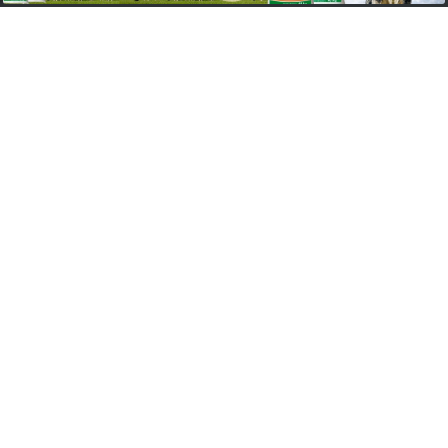
Fone:
(49) 9 9135.3425
/
(49) 3632.1673
E-mail:
legalfm87.9@gmail.com
SEU NOME
SEU E-MAIL
SEU TELEFONE
MENSAGEM