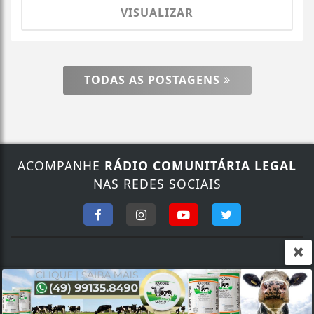
VISUALIZAR
TODAS AS POSTAGENS
ACOMPANHE
RÁDIO COMUNITÁRIA LEGAL
Termos de Uso e Privacidade
NAS REDES SOCIAIS
Esse site utiliza cookies para melhorar sua
experiência de navegação. Ao continuar o acesso,
entendemos que você concorda com nossos Termos
de Uso e Privacidade.
PARA MAIS INFORMAÇÕES,
ACESSE NOSSOS TERMOS
CLICANDO AQUI
FALE CONOSCO
PROSSEGUIR
Nosso contato