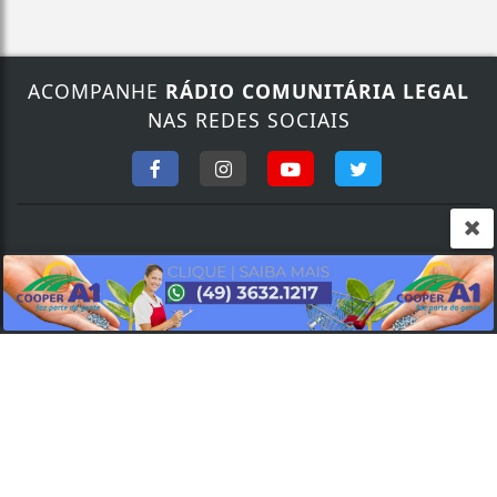
ACOMPANHE
RÁDIO COMUNITÁRIA LEGAL
Termos de Uso e Privacidade
NAS REDES SOCIAIS
Esse site utiliza cookies para melhorar sua
experiência de navegação. Ao continuar o acesso,
entendemos que você concorda com nossos Termos
de Uso e Privacidade.
PARA MAIS INFORMAÇÕES,
ACESSE NOSSOS TERMOS
CLICANDO AQUI
FALE CONOSCO
PROSSEGUIR
Nosso contato
Fone:
(49) 9 9135.3425
/
(49) 3632.1673
E-mail:
legalfm87.9@gmail.com
SEU NOME