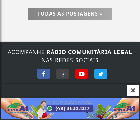
TODAS AS POSTAGENS
ACOMPANHE
RÁDIO COMUNITÁRIA LEGAL
Termos de Uso e Privacidade
NAS REDES SOCIAIS
Esse site utiliza cookies para melhorar sua
experiência de navegação. Ao continuar o acesso,
entendemos que você concorda com nossos Termos
de Uso e Privacidade.
PARA MAIS INFORMAÇÕES,
ACESSE NOSSOS TERMOS
CLICANDO AQUI
FALE CONOSCO
PROSSEGUIR
Nosso contato
Fone:
(49) 9 9135.3425
/
(49) 3632.1673
E-mail:
legalfm87.9@gmail.com