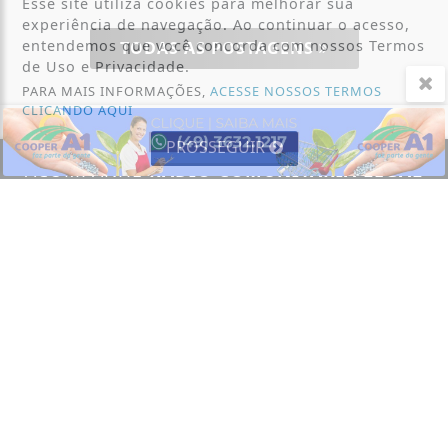
Esse site utiliza cookies para melhorar sua
experiência de navegação. Ao continuar o acesso,
entendemos que você concorda com nossos Termos
TODAS AS POSTAGENS
de Uso e Privacidade.
PARA MAIS INFORMAÇÕES,
ACESSE NOSSOS TERMOS
CLICANDO AQUI
PROSSEGUIR
ACOMPANHE
RÁDIO COMUNITÁRIA LEGAL
NAS REDES SOCIAIS
FALE CONOSCO
Nosso contato
Fone:
(49) 9 9135.3425
/
(49) 3632.1673
E-mail:
legalfm87.9@gmail.com